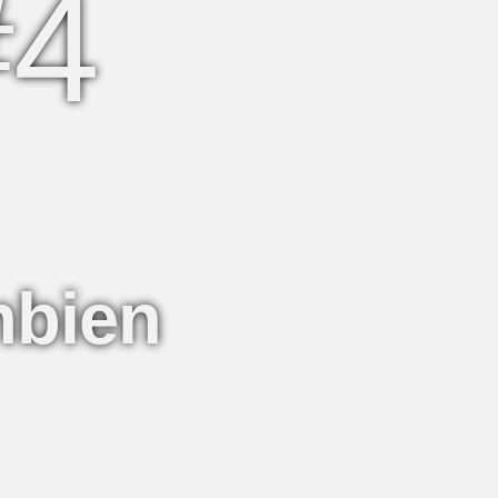
#4
mbien