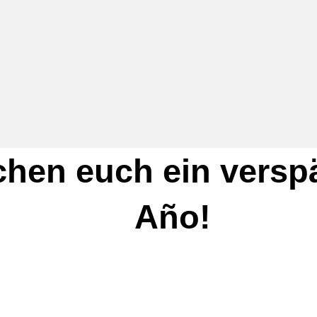
hen euch ein verspä
Año!