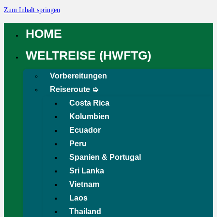
Zum Inhalt springen
HOME
WELTREISE (HWFTG)
Vorbereitungen
Reiseroute ➭
Costa Rica
Kolumbien
Ecuador
Peru
Spanien & Portugal
Sri Lanka
Vietnam
Laos
Thailand