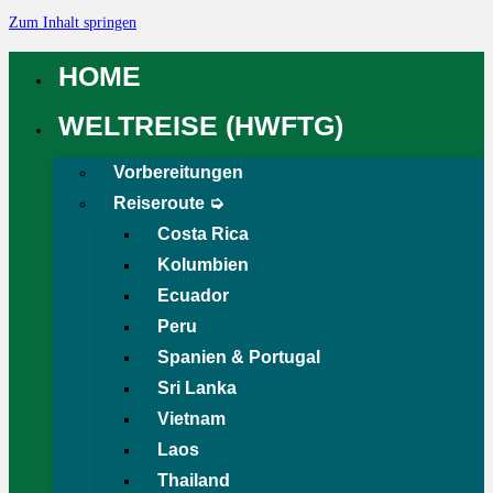
Zum Inhalt springen
HOME
WELTREISE (HWFTG)
Vorbereitungen
Reiseroute ➭
Costa Rica
Kolumbien
Ecuador
Peru
Spanien & Portugal
Sri Lanka
Vietnam
Laos
Thailand